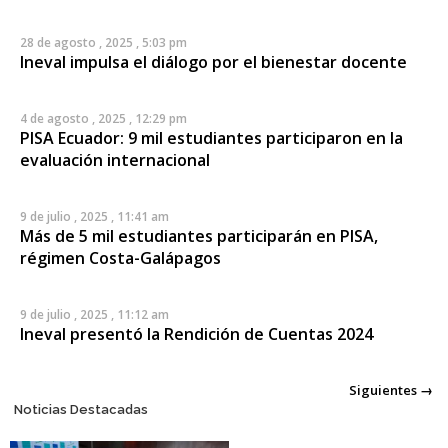
28 de agosto , 2025 , 5:03 pm
Ineval impulsa el diálogo por el bienestar docente
4 de agosto , 2025 , 12:29 pm
PISA Ecuador: 9 mil estudiantes participaron en la
evaluación internacional
9 de julio , 2025 , 11:41 am
Más de 5 mil estudiantes participarán en PISA,
régimen Costa-Galápagos
9 de julio , 2025 , 11:12 am
Ineval presentó la Rendición de Cuentas 2024
Posts navigation
Siguientes →
Noticias Destacadas