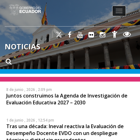
Toggle na
NOTICIAS
8 de junio , 2026 , 2:09 pm
Juntos construimos la Agenda de Investigación de
Evaluación Educativa 2027 – 2030
1 de junio , 2026 , 12:54 pm
Tras una década: Ineval reactiva la Evaluación de
Desempeño Docente EVDO con un despliegue
técnico y digital sin precedentes